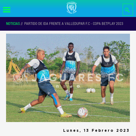
Pasar al
contenido
principal
NOTICIAS
//
PARTIDO DE IDA FRENTE A VALLEDUPAR F.C - COPA BETPLAY 2023
Lunes, 13 Febrero 2023