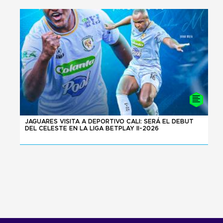
24 - 07 - 2026
JAGUARES VISITA A DEPORTIVO CALI: SERÁ EL DEBUT
DEL CELESTE EN LA LIGA BETPLAY II-2026