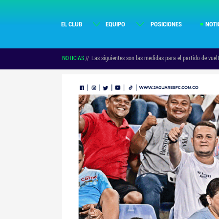
EL CLUB
EQUIPO
POSICIONES
NOTI
NOTICIAS
//
Las siguientes son las medidas para el partido de vue