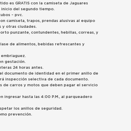
artido es GRATIS con la camiseta de Jaguares
l inicio del segundo tiempo.
tubos – pvc.
on camiseta, trapos, prendas alusivas al equipo
s y otras ciudades.
orto punzante, contundentes, hebillas, correas, y
clase de alimentos, bebidas refrescantes y
e embriaguez.
en gestación.
nteras 24 horas antes.
el documento de identidad en el primer anillo de
hará inspección selectiva de cada documento.
ios de carros y motos que deben pagar el servicio
n ingresar hasta las 4:00 P.M., al parqueadero
espetar los anillos de seguridad.
omo prevención.