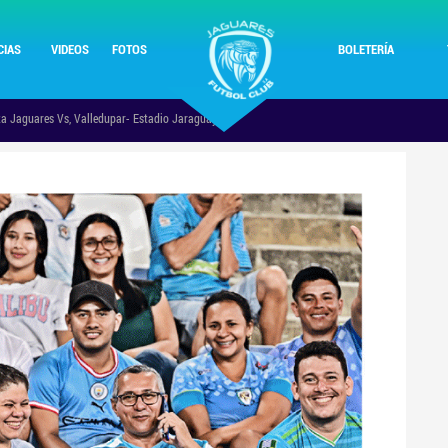
Pasar al
contenido
CIAS
VIDEOS
FOTOS
BOLETERÍA
principal
lta Jaguares Vs, Valledupar- Estadio Jaraguay