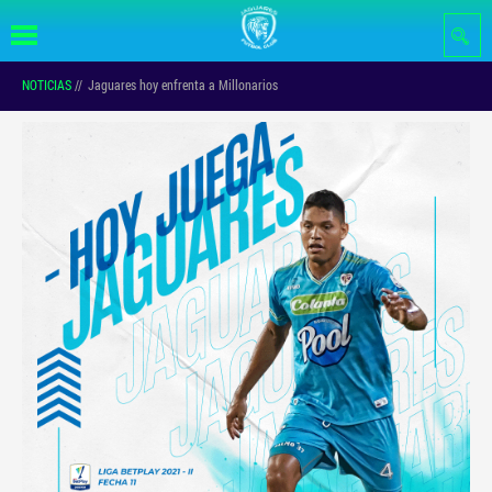
Pasar al
contenido
principal
NOTICIAS
//
Jaguares hoy enfrenta a Millonarios