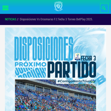
Pasar al
contenido
principal
NOTICIAS
//
Disposiciones Vs Orsomarso F.C fecha 3 Torneo BetPlay 2025.