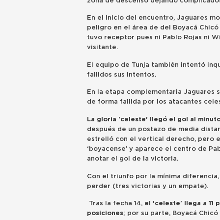
zona de descenso dejando complicados
En el inicio del encuentro, Jaguares mo
peligro en el área de del Boyacá Chicó
tuvo receptor pues ni Pablo Rojas ni W
visitante.
El equipo de Tunja también intentó inq
fallidos sus intentos.
En la etapa complementaria Jaguares s
de forma fallida por los atacantes 
La gloria 'celeste' llegó el gol al minut
después de un postazo de media distanc
estrelló con el vertical derecho, pero 
‘boyacense’ y aparece el centro de Pab
anotar el gol de la victoria.
Con el triunfo por la mínima diferenci
perder (tres victorias y un empate).
Tras la fecha 14,
el 'celeste' llega a 11 
posiciones
; por su parte, Boyacá Chic