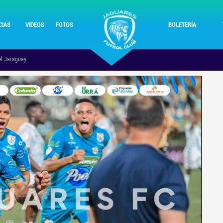
Pasar al
contenido
CIAS
VIDEOS
FOTOS
BOLETERÍA
principal
 el Jaraguay