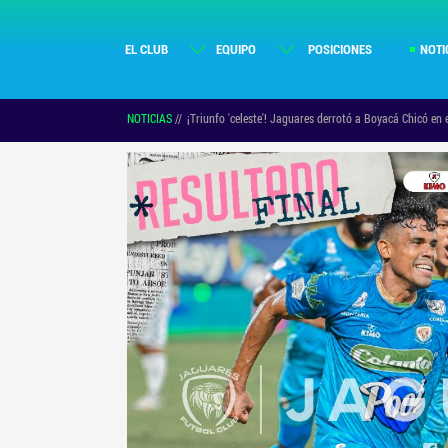
EL CLUB
EQUIPO
POSICIONES
NOTI
NOTICIAS
//
¡Triunfo 'celeste'! Jaguares derrotó a Boyacá Chicó en