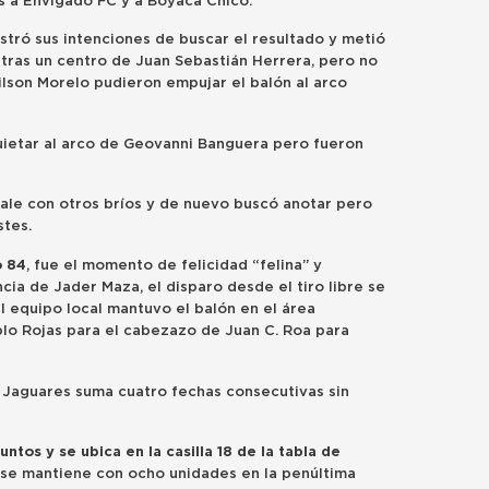
 a Envigado FC y a Boyacá Chicó.
stró sus intenciones de buscar el resultado y metió
 tras un centro de Juan Sebastián Herrera, pero no
ilson Morelo pudieron empujar el balón al arco
uietar al arco de Geovanni Banguera pero fueron
ale con otros bríos y de nuevo buscó anotar pero
celestes.
o 84
, fue el momento de felicidad “felina” y
ia de Jader Maza, el disparo desde el tiro libre se
el equipo local mantuvo el balón en el área
lo Rojas para el cabezazo de Juan C. Roa para
a, Jaguares suma cuatro fechas consecutivas sin
puntos y se ubica en la casilla 18 de la tabla de
ó se mantiene con ocho unidades en la penúltima